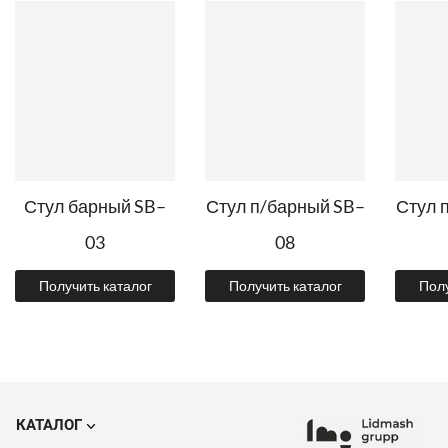
Стул барный SB–
Стул п/барный SB–
Стул 
03
08
Получить каталог
Получить каталог
Полу
КАТАЛОГ