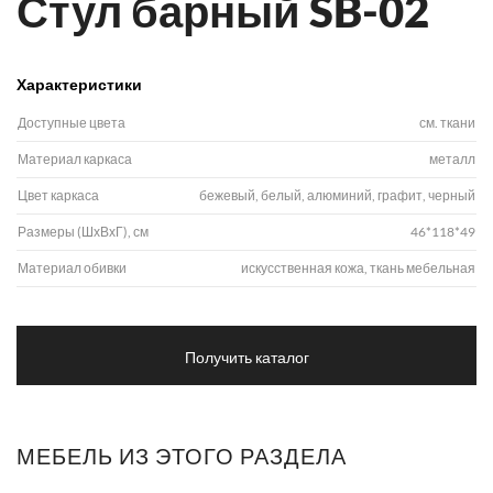
Стул барный SB-02
Характеристики
Доступные цвета
см. ткани
Материал каркаса
металл
Цвет каркаса
бежевый, белый, алюминий, графит, черный
Размеры (ШхВхГ), см
46*118*49
Материал обивки
искусственная кожа, ткань мебельная
Получить каталог
МЕБЕЛЬ ИЗ ЭТОГО РАЗДЕЛА