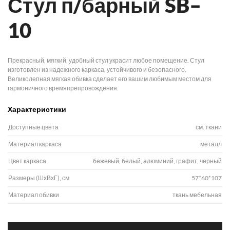
Стул п/барный SB–
10
Прекрасный, мягкий, удобный стул украсит любое помещение. Стул
изготовлен из надежного каркаса, устойчивого и безопасного.
Великолепная мягкая обивка сделает его вашим любимым местом для
гармоничного времяпрепровождения.
Характеристики
Доступные цвета
см. ткани
Материал каркаса
металл
Цвет каркаса
бежевый, белый, алюминий, графит, черный
Размеры (ШхВхГ), см
57*60*107
Материал обивки
ткань мебельная