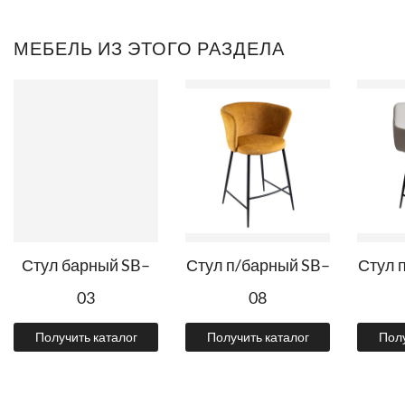
МЕБЕЛЬ ИЗ ЭТОГО РАЗДЕЛА
Стул барный SB–
Стул п/барный SB–
Стул 
03
08
Получить каталог
Получить каталог
Полу