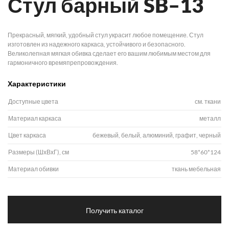
Стул барный SB–13
Прекрасный, мягкий, удобный стул украсит любое помещение. Стул
изготовлен из надежного каркаса, устойчивого и безопасного.
Великолепная мягкая обивка сделает его вашим любимым местом для
гармоничного времяпрепровождения.
Характеристики
Доступные цвета
см. ткани
Материал каркаса
металл
Цвет каркаса
бежевый, белый, алюминий, графит, черный
Размеры (ШхВхГ), см
58*60*124
Материал обивки
ткань мебельная
Получить каталог